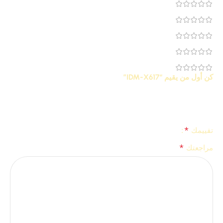
0
0
0
0
0
كن أول من يقيم “IDM-X617”
لن يتم نشر عنوان بريدك الإلكتروني.
الحقول الإلزامية مشار إليها
*
بـ
*
تقييمك
*
مراجعتك