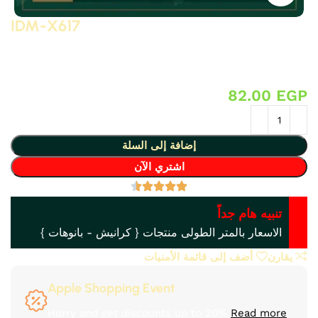
IDM-X617
زوايا بانوه من البولى يوريثان – PU ( فوم مضغوط فيوتك ذو كثافة
و جودة عالية و تفاصيل ثرى دى ) من انتاج IDM تصلح لعمل
ديكورات و على الجبس بورد .. واخرى
82.00
EGP
إضافة إلى السلة
اشتري الآن
تنبيه هام جداً
الاسعار بالمتر الطولى منتجات { كرانيش - بانوهات }
يقارن
أضف إلى قائمة الأمنيات
Apple Shopping Event
Hurry and get discounts up to 20%
Read more