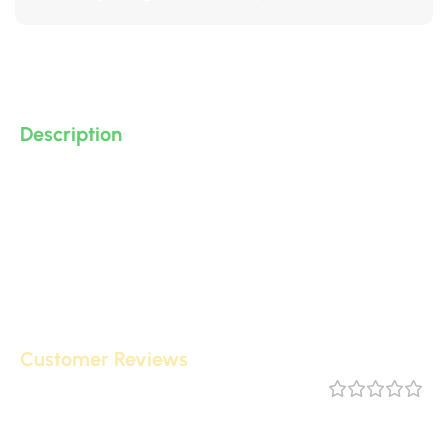
Description
زوايا بانوه من البولى يوريثان – PU ( فوم مضغوط فيوتك ذو
كثافة و جودة عالية و تفاصيل ثرى دى ) من انتاج IDM تصلح
لعمل ديكورات و على الجبس بورد .. واخرى
Customer Reviews
مراجعة 0