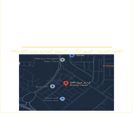
كتالوج كرانيش فيوتك ساده
اتصل بنا
كتالوج كرانيش فيوتك مزخرفة
سياسة الاسترجاع والاستبدال
كتالوج بانوهات فيوتك
المقر الرئيسي
القاهرة الجديدة - التجمع الثالث - المنطقة الصناعية مصنع 602 و 744
Copyright © 2026 IDM Factory - Created by Mahmoud
Saeed