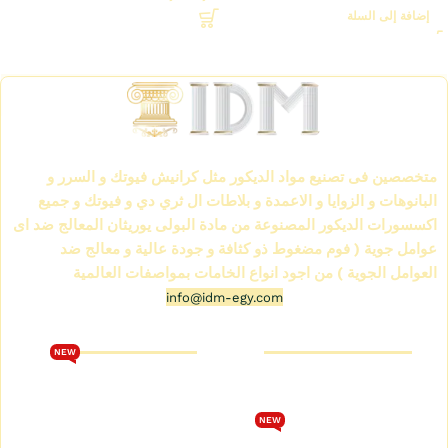
إضافة إلى السلة
Read More
الشركة العالمية لمواد الديكور IDM
متخصصين فى تصنيع مواد الديكور مثل كرانيش فيوتك و السرر و
البانوهات و الزوايا و الاعمدة و بلاطات ال ثري دي و فيوتك و جميع
اكسسورات الديكور المصنوعة من مادة البولى يوريثان المعالج ضد اى
عوامل جوية ( فوم مضغوط ذو كثافة و جودة عالية و معالج ضد
العوامل الجوية ) من اجود انواع الخامات بمواصفات العالمية
info@idm-egy.com
متجر كرانيش فيوتك
كتالوج فيوتك 2026
NEW
من نحن
تحميل كتالوج فيوتك 2026
متجر كرانيش فيوتك
الشروط والأحكام
NEW
كتالوج كرانيش فيوتك سبوت
سياسة الخصوصية