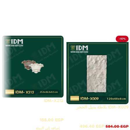
لا توجد مراجعات بعد.
Related Products
-15%
IDM-X212
IDM-X009 بلاطة بديل الحجر
X - زوايا بانوهات فيوتك
X - زوايا بانوهات فيوتك
158.00
EGP
496.40
EGP
584.00
EGP
إضافة إلى السلة