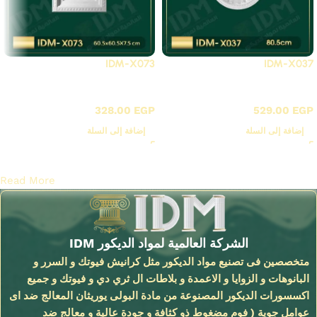
IDM-X073
IDM-X037
X-بلاطات أسقف فيوتك 3D
X-بلاطات أسقف فيوتك 3D
328.00
EGP
529.00
EGP
إضافة إلى السلة
إضافة إلى السلة
Read More
الشركة العالمية لمواد الديكور IDM
متخصصين فى تصنيع مواد الديكور مثل كرانيش فيوتك و السرر و
البانوهات و الزوايا و الاعمدة و بلاطات ال ثري دي و فيوتك و جميع
اكسسورات الديكور المصنوعة من مادة البولى يوريثان المعالج ضد اى
عوامل جوية ( فوم مضغوط ذو كثافة و جودة عالية و معالج ضد