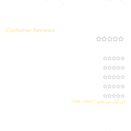
Customer Reviews
مراجعة 0
0
0
0
0
0
كن أول من يقيم “IDM-X802”
لن يتم نشر عنوان بريدك الإلكتروني.
الحقول الإلزامية مشار إليها
*
بـ