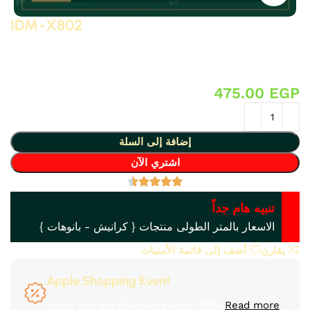
IDM-X802
بلاطة ثري دي من البولى يوريثان – PU ( فوم مضغوط فيوتك ذو
كثافة و جودة عالية و تفاصيل ثرى دى ) من انتاج IDM تصلح لعمل
ديكورات و على الجبس بورد .. واخرى
475.00
EGP
إضافة إلى السلة
اشتري الآن
تنبيه هام جداً
الاسعار بالمتر الطولى منتجات { كرانيش - بانوهات }
يقارن
أضف إلى قائمة الأمنيات
Apple Shopping Event
Hurry and get discounts up to 20%
Read more