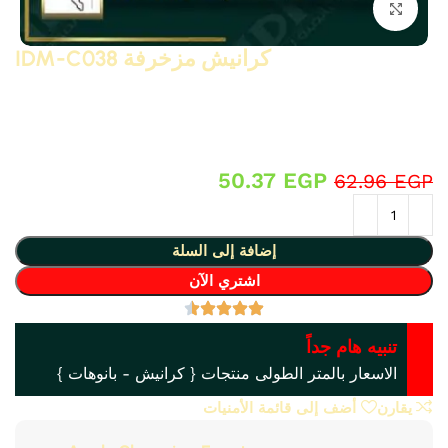
انقر للتكبير
كرانيش مزخرفة IDM-C038
كرانيش مزخرفة كلاسيك و نيو كلاسيك من البولى يوريثان – PU (
فوم مضغوط فيوتك ذو كثافة و جودة عالية و تفاصيل ثرى دى ) من
انتاج IDM ،، تصلح حمام و مطبخ و ديكورات و على الجبس بورد ….
واخرى
50.37
EGP
62.96
EGP
إضافة إلى السلة
اشتري الآن
تنبيه هام جداً
الاسعار بالمتر الطولى منتجات { كرانيش - بانوهات }
يقارن
أضف إلى قائمة الأمنيات