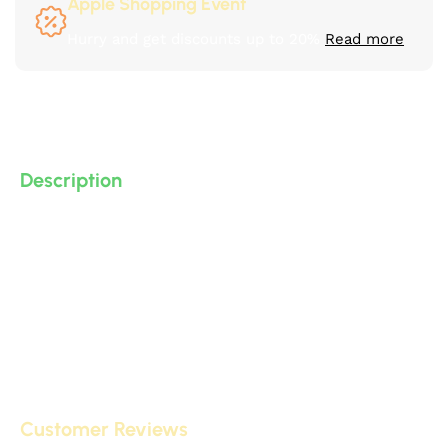
Apple Shopping Event
Hurry and get discounts up to 20%
Read more
Description
كرانيش مزخرفة كلاسيك و نيو كلاسيك من البولى يوريثان – PU
( فوم مضغوط فيوتك ذو كثافة و جودة عالية و تفاصيل ثرى دى
) من انتاج IDM ،، تصلح حمام و مطبخ و ديكورات و على الجبس
بورد …. واخرى
Customer Reviews