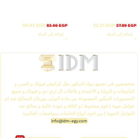
أقوى عروض بواقى تصدير
أقوى عروض بواقى تصدير
خصم 20%
خصم 20%
66.93
EGP
22.31
EGP
83.66
EGP
27.89
EGP
إضافة إلى السلة
إضافة إلى السلة
Read More
الشركة العالمية لمواد الديكور IDM
متخصصين فى تصنيع مواد الديكور مثل كرانيش فيوتك و السرر و
البانوهات و الزوايا و الاعمدة و بلاطات ال ثري دي و فيوتك و جميع
اكسسورات الديكور المصنوعة من مادة البولى يوريثان المعالج ضد اى
عوامل جوية ( فوم مضغوط ذو كثافة و جودة عالية و معالج ضد
العوامل الجوية ) من اجود انواع الخامات بمواصفات العالمية
info@idm-egy.com
متجر كرانيش فيوتك
كتالوج فيوتك 2026
NEW