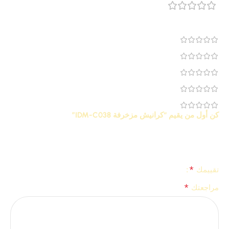
مراجعة 0
0
0
0
0
0
كن أول من يقيم “كرانيش مزخرفة IDM-C038”
لن يتم نشر عنوان بريدك الإلكتروني.
الحقول الإلزامية مشار إليها
*
بـ
*
تقييمك
*
مراجعتك