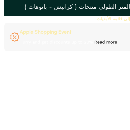
المتر الطولى منتجات { كرانيش - بانوهات }
ى قائمة الأمنيات
Apple Shopping Event
Hurry and get discounts up to 20%
Read more