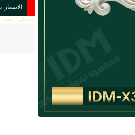
الاسعار ب
يقارن
أضف إل