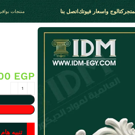
متجر
كتالوج واسعار فيوتك
اتصل بنا
منتجات بواقى 
تفاصيل ثرى دى ) من انتاج IDM تصلح
.00
EGP
تنبيه هام 