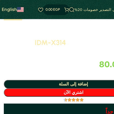
English
التصدير خصومات 20%
EGP
0.00
IDM-X314
تاج بانوه من البولى يوريثان – PU ( فوم مضغوط فيوتك ذو كثافة و جودة عالية و
 لعمل ديكورات و على الجبس بورد .. واخرى
80
إضافة إلى السلة
اشتري الآن
جداً