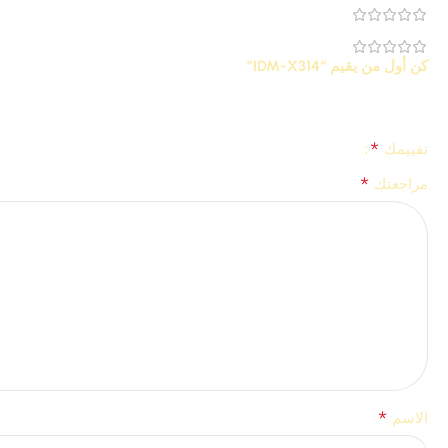
0
0
كن أول من يقيم “IDM-X314”
*
لن يتم نشر عنوان بريدك الإلكتروني.
الحقول الإلزامية مشار إليها بـ
*
تقييمك
*
مراجعتك
*
الاسم