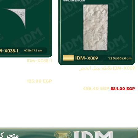
IDM-X038-1
IDM-X009 بلاطة بديل الحجر
X - زوايا بانوهات فيوتك
X - زوايا بانوهات فيوتك
EGP
125.00
496.40
EGP
584.00
EGP
Read More
متجر ك