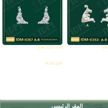
IDM-X357 A-B
ID
X - زوايا بانوهات فيوتك
74.50
EGP
المقر الرئيسي